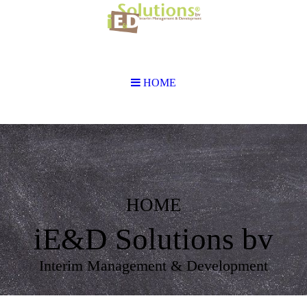
HOME
HOME
iE&D Solutions bv
Interim Management & Development